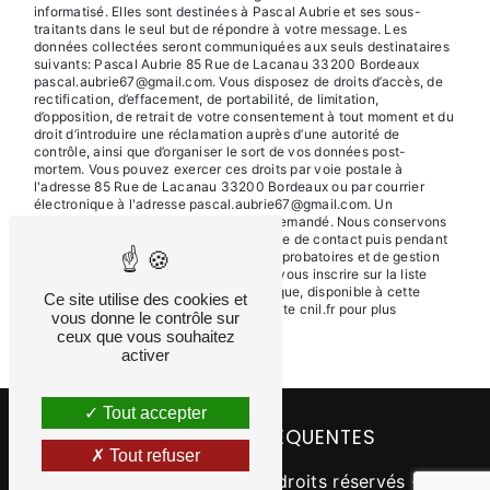
informatisé. Elles sont destinées à Pascal Aubrie et ses sous-
traitants dans le seul but de répondre à votre message. Les
données collectées seront communiquées aux seuls destinataires
suivants: Pascal Aubrie 85 Rue de Lacanau 33200 Bordeaux
pascal.aubrie67@gmail.com. Vous disposez de droits d’accès, de
rectification, d’effacement, de portabilité, de limitation,
d’opposition, de retrait de votre consentement à tout moment et du
droit d’introduire une réclamation auprès d’une autorité de
contrôle, ainsi que d’organiser le sort de vos données post-
mortem. Vous pouvez exercer ces droits par voie postale à
l'adresse 85 Rue de Lacanau 33200 Bordeaux ou par courrier
électronique à l'adresse pascal.aubrie67@gmail.com. Un
justificatif d'identité pourra vous être demandé. Nous conservons
vos données pendant la période de prise de contact puis pendant
la durée de prescription légale aux fins probatoires et de gestion
des contentieux. Vous avez le droit de vous inscrire sur la liste
d'opposition au démarchage téléphonique, disponible à cette
Ce site utilise des cookies et
adresse:
Bloctel.gouv.fr
. Consultez le site cnil.fr pour plus
vous donne le contrôle sur
d’informations sur vos droits.
ceux que vous souhaitez
activer
Tout accepter
RECHERCHES FRÉQUENTES
Tout refuser
©
Vistalid
- 2026 - Tous droits réservés -